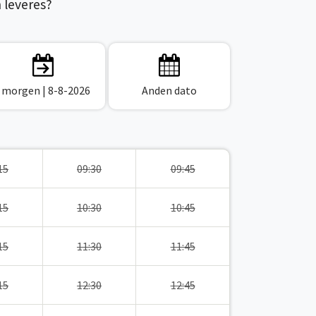
n leveres?
I morgen
| 8-8-2026
Anden dato
15
09:30
09:45
15
10:30
10:45
15
11:30
11:45
15
12:30
12:45