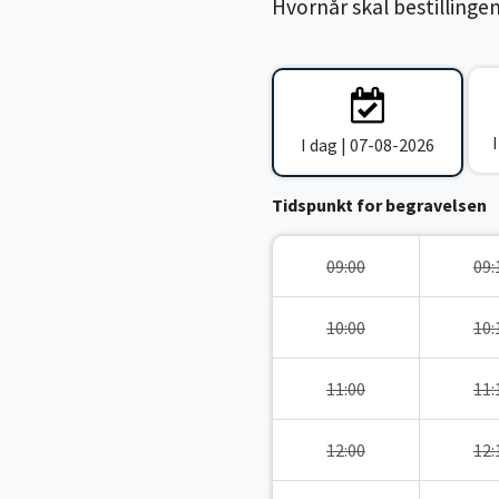
Hvornår skal bestillinge
I dag | 07-08-2026
Tidspunkt for begravelsen
09:00
09:
10:00
10:
11:00
11:
12:00
12: