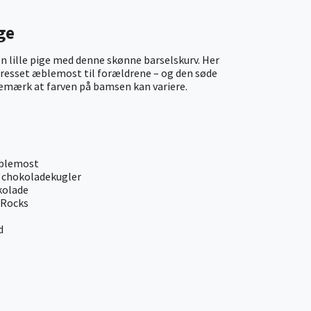
ge
en lille pige med denne skønne barselskurv. Her
presset æblemost til forældrene – og den søde
 Bemærk at farven på bamsen kan variere.
æblemost
s chokoladekugler
kolade
 Rocks
d