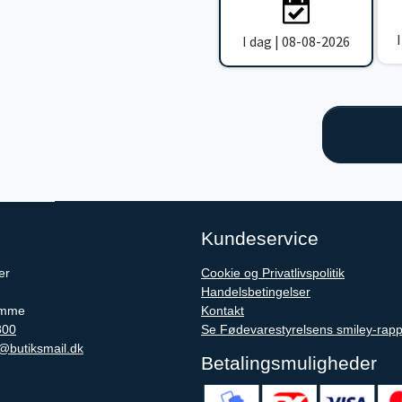
I dag | 08-08-2026
Kundeservice
er
Cookie og Privatlivspolitik
Handelsbetingelser
Omme
Kontakt
800
Se Fødevarestyrelsens smiley-rapp
@butiksmail.dk
Betalingsmuligheder