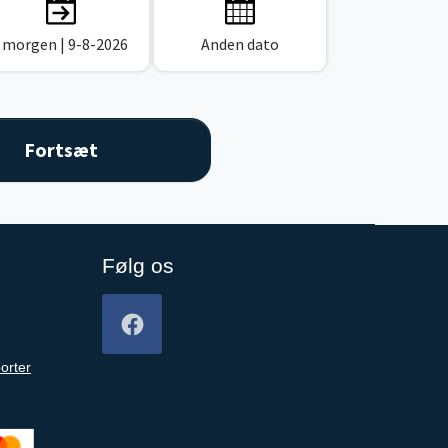
I morgen
| 9-8-2026
Anden dato
Følg os
orter