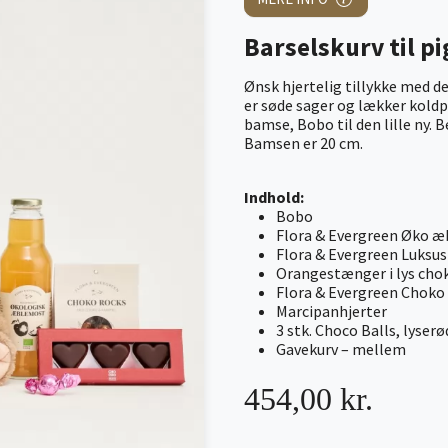
Barselskurv til pi
Ønsk hjertelig tillykke med d
er søde sager og lækker kold
bamse, Bobo til den lille ny.
Bamsen er 20 cm.
Indhold:
Bobo
Flora & Evergreen Øko 
Flora & Evergreen Luksu
Orangestænger i lys cho
Flora & Evergreen Choko
Marcipanhjerter
3 stk. Choco Balls, lyserø
Gavekurv – mellem
454,00 kr.